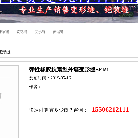
涨缩缝
装铠缝
变形缝
伸缩缝
变形缝
弹性橡胶抗震型外墙变形缝SER1
发布时间：2019-05-16
作者：
15506212111
快速计算省多少钱？咨询：