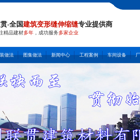
贯-全国
建筑变形缝伸缩缝
专业提供商
注精品建材
多年
，成功服务
多家企业
装做法
图集做法
新闻中心
工程案例
车间设备