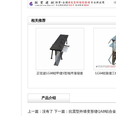
相关推荐
正弦波LG08铠甲缝S型地坪涨缩缝
LG04铠装缝
产品介绍
上一篇：没有了
下一篇：
抗震型外墙变形缝QAB铝合