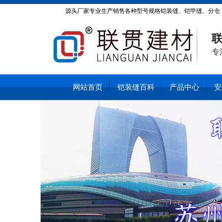
源头厂家专业生产销售各种型号规格铠装缝、铠甲缝、分仓
缝！招全国各地经销商、代理商。
联
专
网站首页
铠装缝百科
产品中心
安