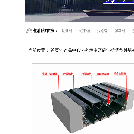
他们都在搜：
铠装缝
铠甲缝
分仓缝
斑马缝
当前位置：
首页
>>
产品中心
>>
外墙变形缝
>>
抗震型外墙