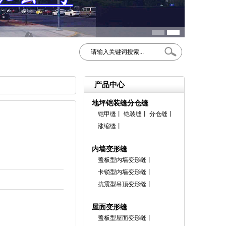
产品中心
地坪铠装缝分仓缝
铠甲缝
丨
铠装缝
丨
分仓缝
丨
涨缩缝
丨
内墙变形缝
盖板型内墙变形缝
丨
卡锁型内墙变形缝
丨
抗震型吊顶变形缝
丨
屋面变形缝
盖板型屋面变形缝
丨