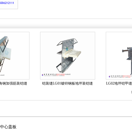
三角钢加强筋装铠缝
铠装缝LG01镀锌钢板地坪装铠缝
LG02地坪铠甲缝
金中心盖板